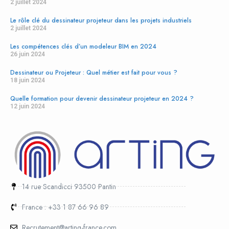
2 juillet 2024
Sea-Dweller to the global traveler’s GMT-Master II, each model has a
Le rôle clé du dessinateur projeteur dans les projets industriels
purpose-built heritage.
2 juillet 2024
replica cartier horloges
Les compétences clés d’un modeleur BIM en 2024
26 juin 2024
Relógios iwc Réplica
Replika montblanc zegarków
Dessinateur ou Projeteur : Quel métier est fait pour vous ?
18 juin 2024
Repliky panerai Hodinky
Quelle formation pour devenir dessinateur projeteur en 2024 ?
12 juin 2024
14 rue Scandicci 93500 Pantin
France : +33 1 87 66 96 89
Recrutement@arting-france.com