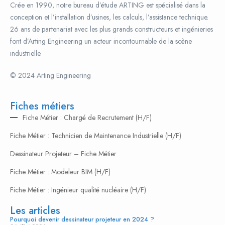
Crée en 1990, notre bureau d’étude ARTING est spécialisé dans la
conception et l’installation d’usines, les calculs, l’assistance technique.
26 ans de partenariat avec les plus grands constructeurs et ingénieries
font d’Arting Engineering un acteur incontournable de la scène
industrielle.
© 2024 Arting Engineering
popcultureclothing.org
The oldest continuously operating manufacturer, representing the
pinnacle of classical artistry and technical finesse. Their timepieces are
Fiches métiers
often understated but contain some of the most exquisite finishing and
Fiche Métier : Chargé de Recrutement (H/F)
complex movements in the world.
Fiche Métier : Technicien de Maintenance Industrielle (H/F)
Replika tag-heuer klockor
Dessinateur Projeteur – Fiche Métier
uhren replik
Best Replica Watches
Fiche Métier : Modeleur BIM (H/F)
replica audemars-piguet orologi
Fiche Métier : Ingénieur qualité nucléaire (H/F)
The master of the tool watch evolved into an icon of achievement.
Les articles
Built with relentless focus on durability, precision, and functionality, a
Pourquoi devenir dessinateur projeteur en 2024 ?
Rolex is a symbol of earned success. From the deep-sea explorer’s