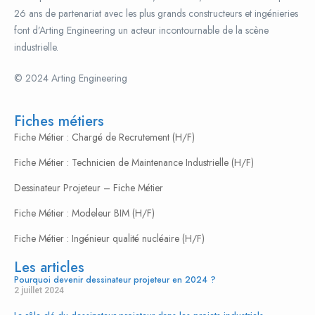
26 ans de partenariat avec les plus grands constructeurs et ingénieries
font d’Arting Engineering un acteur incontournable de la scène
industrielle.
© 2024 Arting Engineering
popcultureclothing.org
The oldest continuously operating manufacturer, representing the
pinnacle of classical artistry and technical finesse. Their timepieces are
Fiches métiers
often understated but contain some of the most exquisite finishing and
Fiche Métier : Chargé de Recrutement (H/F)
complex movements in the world.
Fiche Métier : Technicien de Maintenance Industrielle (H/F)
Replika tag-heuer klockor
Dessinateur Projeteur – Fiche Métier
uhren replik
Best Replica Watches
Fiche Métier : Modeleur BIM (H/F)
replica audemars-piguet orologi
Fiche Métier : Ingénieur qualité nucléaire (H/F)
The master of the tool watch evolved into an icon of achievement.
Les articles
Built with relentless focus on durability, precision, and functionality, a
Pourquoi devenir dessinateur projeteur en 2024 ?
Rolex is a symbol of earned success. From the deep-sea explorer’s
2 juillet 2024
Sea-Dweller to the global traveler’s GMT-Master II, each model has a