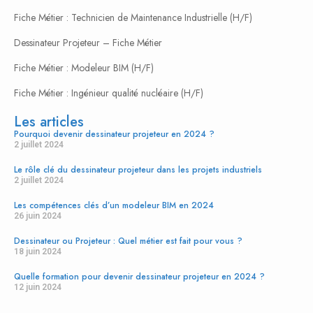
complex movements in the world.
Fiche Métier : Technicien de Maintenance Industrielle (H/F)
Replika tag-heuer klockor
Dessinateur Projeteur – Fiche Métier
uhren replik
Best Replica Watches
Fiche Métier : Modeleur BIM (H/F)
replica audemars-piguet orologi
Fiche Métier : Ingénieur qualité nucléaire (H/F)
The master of the tool watch evolved into an icon of achievement.
Les articles
Built with relentless focus on durability, precision, and functionality, a
Pourquoi devenir dessinateur projeteur en 2024 ?
Rolex is a symbol of earned success. From the deep-sea explorer’s
2 juillet 2024
Sea-Dweller to the global traveler’s GMT-Master II, each model has a
Le rôle clé du dessinateur projeteur dans les projets industriels
purpose-built heritage.
2 juillet 2024
replica cartier horloges
Les compétences clés d’un modeleur BIM en 2024
26 juin 2024
Relógios iwc Réplica
Replika montblanc zegarków
Dessinateur ou Projeteur : Quel métier est fait pour vous ?
18 juin 2024
Repliky panerai Hodinky
Quelle formation pour devenir dessinateur projeteur en 2024 ?
12 juin 2024