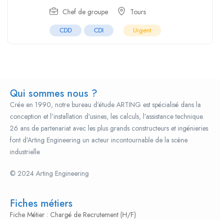
Chef de groupe
Tours
CDD
CDI
Urgent
Qui sommes nous ?
Crée en 1990, notre bureau d’étude ARTING est spécialisé dans la
conception et l’installation d’usines, les calculs, l’assistance technique.
26 ans de partenariat avec les plus grands constructeurs et ingénieries
font d’Arting Engineering un acteur incontournable de la scène
industrielle.
© 2024 Arting Engineering
popcultureclothing.org
The oldest continuously operating manufacturer, representing the
pinnacle of classical artistry and technical finesse. Their timepieces are
Fiches métiers
often understated but contain some of the most exquisite finishing and
Fiche Métier : Chargé de Recrutement (H/F)