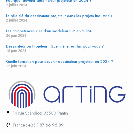
Pourquoi devenir dessinateur projeteur en 2024 ?
Rolex is a symbol of earned success. From the deep-sea explorer’s
2 juillet 2024
Sea-Dweller to the global traveler’s GMT-Master II, each model has a
Le rôle clé du dessinateur projeteur dans les projets industriels
purpose-built heritage.
2 juillet 2024
replica cartier horloges
Les compétences clés d’un modeleur BIM en 2024
26 juin 2024
Relógios iwc Réplica
Replika montblanc zegarków
Dessinateur ou Projeteur : Quel métier est fait pour vous ?
18 juin 2024
Repliky panerai Hodinky
Quelle formation pour devenir dessinateur projeteur en 2024 ?
12 juin 2024
14 rue Scandicci 93500 Pantin
France : +33 1 87 66 96 89