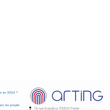
eur en 2024 ?
ans les projets
14 rue Scandicci 93500 Pantin