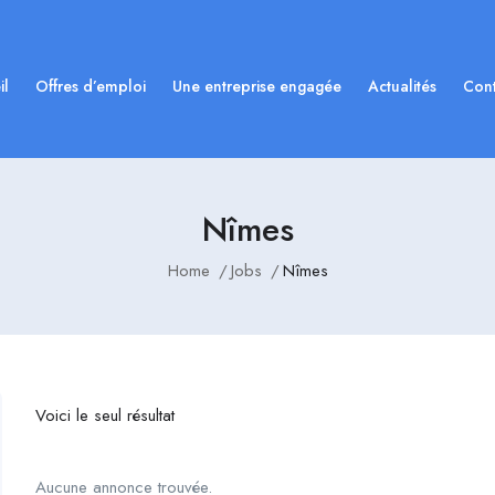
il
Offres d’emploi
Une entreprise engagée
Actualités
Cont
Nîmes
Home
Jobs
Nîmes
Voici le seul résultat
Aucune annonce trouvée.