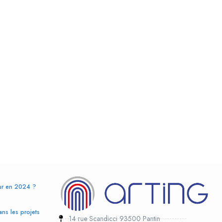
eur en 2024 ?
ans les projets
14 rue Scandicci 93500 Pantin