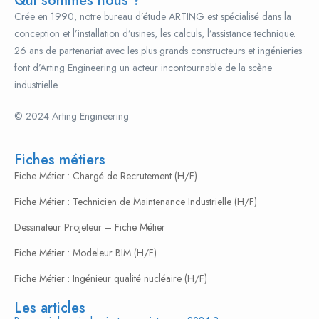
Qui sommes nous ?
Crée en 1990, notre bureau d’étude ARTING est spécialisé dans la
conception et l’installation d’usines, les calculs, l’assistance technique.
26 ans de partenariat avec les plus grands constructeurs et ingénieries
font d’Arting Engineering un acteur incontournable de la scène
industrielle.
© 2024 Arting Engineering
popcultureclothing.org
The oldest continuously operating manufacturer, representing the
pinnacle of classical artistry and technical finesse. Their timepieces are
Fiches métiers
often understated but contain some of the most exquisite finishing and
Fiche Métier : Chargé de Recrutement (H/F)
complex movements in the world.
Fiche Métier : Technicien de Maintenance Industrielle (H/F)
Replika tag-heuer klockor
Dessinateur Projeteur – Fiche Métier
uhren replik
Best Replica Watches
Fiche Métier : Modeleur BIM (H/F)
replica audemars-piguet orologi
Fiche Métier : Ingénieur qualité nucléaire (H/F)
The master of the tool watch evolved into an icon of achievement.
Les articles
Built with relentless focus on durability, precision, and functionality, a