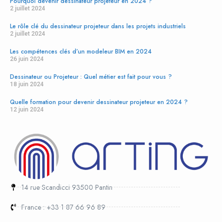
Pourquoi devenir dessinateur projeteur en 2024 ?
Rolex is a symbol of earned success. From the deep-sea explorer’s
2 juillet 2024
Sea-Dweller to the global traveler’s GMT-Master II, each model has a
Le rôle clé du dessinateur projeteur dans les projets industriels
purpose-built heritage.
2 juillet 2024
replica cartier horloges
Les compétences clés d’un modeleur BIM en 2024
26 juin 2024
Relógios iwc Réplica
Replika montblanc zegarków
Dessinateur ou Projeteur : Quel métier est fait pour vous ?
18 juin 2024
Repliky panerai Hodinky
Quelle formation pour devenir dessinateur projeteur en 2024 ?
12 juin 2024
14 rue Scandicci 93500 Pantin
France : +33 1 87 66 96 89