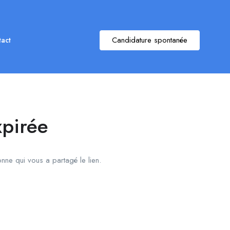
Candidature spontanée
act
xpirée
onne qui vous a partagé le lien.