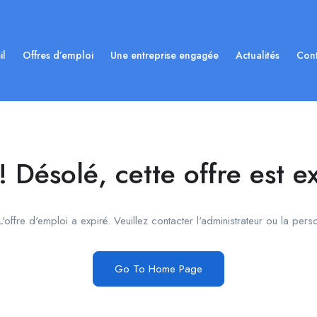
il
Offres d’emploi
Une entreprise engagée
Actualités
Cont
 Désolé, cette offre est e
'offre d'emploi a expiré. Veuillez contacter l'administrateur ou la pers
Go To Home Page