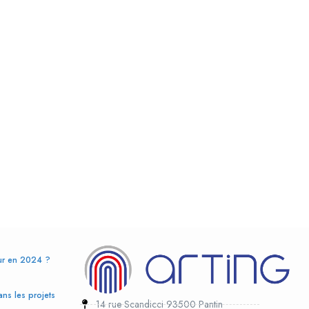
eur en 2024 ?
ans les projets
14 rue Scandicci 93500 Pantin