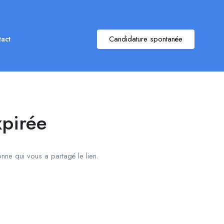
Candidature spontanée
act
xpirée
onne qui vous a partagé le lien.