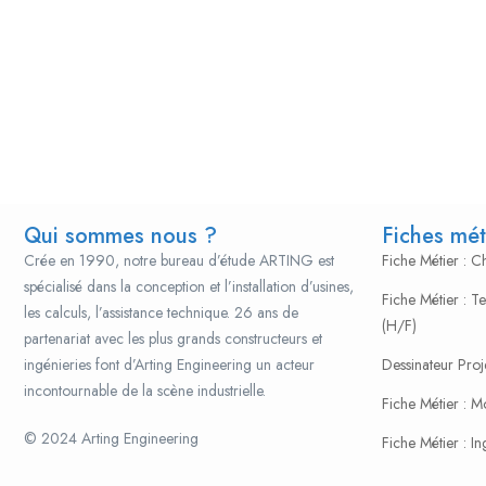
Qui sommes nous ?
Fiches mét
Crée en 1990, notre bureau d’étude ARTING est
Fiche Métier : 
spécialisé dans la conception et l’installation d’usines,
Fiche Métier : T
les calculs, l’assistance technique. 26 ans de
(H/F)
partenariat avec les plus grands constructeurs et
ingénieries font d’Arting Engineering un acteur
Dessinateur Proj
incontournable de la scène industrielle.
Fiche Métier : 
© 2024 Arting Engineering
popcultureclothing.org
Fiche Métier : In
The oldest continuously operating manufacturer,