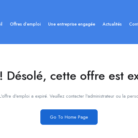
il
Offres d’emploi
Une entreprise engagée
Actualités
Cont
 Désolé, cette offre est e
'offre d'emploi a expiré. Veuillez contacter l'administrateur ou la pers
Go To Home Page